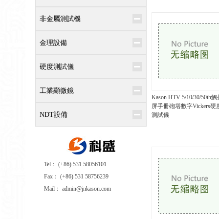
非金屬測試機
金理設備
硬度測試儀
工業顯微鏡
Kason HTV-5/10/30/50th
屏手冊砲塔數字Vickers硬
NDT設備
測試儀
Tel： (+86) 531 58056101
Fax： (+86) 531 58756239
Mail： admin@jnkason.com