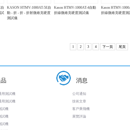
E自
KASON HTMV-1000AT-5E自
Kason HTMV-1000AT-4自動
Kason HTMV-100
測試
動 - 折 - 折 - 折射微維克硬度
折線微維克硬度測試儀
折線微維克硬度測
測試儀
1
2
3
4
下一頁
尾頁
產品
消息
通用測試機
公司通知
通用測試機
技術文章
測試機
客戶乘飛機
測試機
展覽評論
測試機