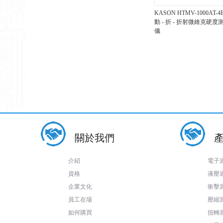
KASON HTMV-1000AT-4
動 - 折 - 折射微維克硬度
儀
關於我們
介紹
電子
資格
液壓
企業文化
衝擊
員工在場
壓縮
如何購買
扭轉