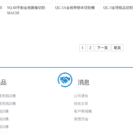
I
SQ-60手動金相圖像切割
QG-5A金相學標本切割機
QG-5金理樣品切
MACHI
1
2
下一頁
尾頁
產品
消息
通用測試機
公司通知
通用測試機
技術文章
測試機
客戶乘飛機
測試機
展覽評論
測試機