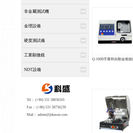
非金屬測試機
金理設備
硬度測試儀
工業顯微鏡
Q-100B手冊和自動金相規
NDT設備
Tel： (+86) 531 58056101
Fax： (+86) 531 58756239
Mail： admin@jnkason.com