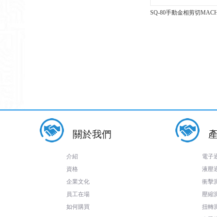
SQ-80手動金相剪切MACH
關於我們
介紹
電子
資格
液壓
企業文化
衝擊
員工在場
壓縮
如何購買
扭轉