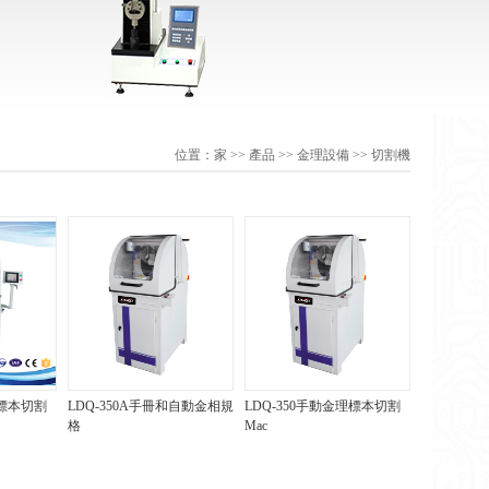
位置：
家
>>
產品
>>
金理設備
>>
切割機
理標本切割
LDQ-350A手冊和自動金相規
LDQ-350手動金理標本切割
格
Mac