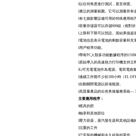
l
以任何角度進行測試，甚至倒置。
l
廣泛的測量範圍。它可以測量所有金
l
有七個影響設備可用於特殊應用程
l
容量存儲器可以存儲600組（相對於
l
上限和下限可以預設。當結果值超
l
電池信息表示電池的剩餘容量和充
l
用戶校準功能。
l
帶有PC人類多功能數據程序的USB
l
原始導入的高速熱力打印機支持立
l
Li可充電電池作為電源。電荷電路
l
連續工作期不少於200小時（EL O
l
自動關閉電源以節省能源。
l
高質量產品的出色售後服務系統--
主要應用程序
：
l
模具的腔
l
軸承和其他部位
l
壓力容器，蒸汽發生器和其他設備
l
沉重的工件
l
已安裝的機械和永久組裝的零件