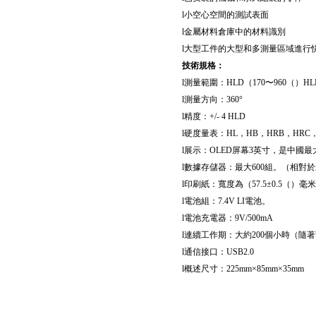
l
小空心空間的測試表面
l
金屬材料倉庫中的材料識別
l
大型工件的大型和多測量區域進行
技術規格
：
l
測量範圍
：
HLD
（
170
〜
960
（）
HL
l
測量方向
：
360°
l
精度：+/- 4 HLD
l
硬度量表
：
HL
，
HB
，
HRB
，
HRC
l
展示
：
OLED屏幕3英寸，是中國
l
數據存儲器
：
最大600組。
（
相對於
l
印刷紙：寬度為
（
57.5±0.5
（）
毫米
l
電池組：7.4V LI電池。
l
電池充電器：9V/500mA
l
連續工作期
：
大約200個小時
（
隨著
l
通信接口
：
USB2.0
l
概述尺寸
：
225mm×85mm×35mm