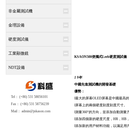
非金屬測試機
金理設備
硬度測試儀
工業顯微鏡
KSAON500
便攜式Leeb
硬度測試儀
NDT設備
1 9年
中國先進測試機的開發基礎
優勢
：
Tel： (+86) 531 58056101
l
最大的屏幕OLED屏幕是中國最高
Fax： (+86) 531 58756239
l
屏幕上的兩個硬度刻度刻度尺寸。
Mail： admin@jnkason.com
l
測量360°的方向，並添加自動測
l
添加四個新的硬度尺度，HR，HB
l
添加新的用戶材料功能，以滿足用