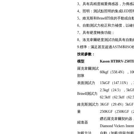
3。具有高精度稱重傳感器，力傳感
4。照明：測試點照明的集成LED照
5。維克斯和Brinell凹痕的手動或
6。自動測試力校正和力補償，以確
7。具有硬度轉換功能；
8。洛克韋爾硬度測試功能具有自動
9.標準：滿足甚至超過ASTM和IS
技術參數
：
模型
Kason HTBRV-250T
羅克韋爾測試
60kgf（558.4N），1
部隊
表面測試力
15kGF（147.11N），3
2.5kgf（24.5），5kG
Brinell測試力
62.5kff（62.5kff（6
維克斯測試力
3KGF（29.4N）5kG
量
250KGF（250KGF（
鑽石羅克韋爾契約器
縮進器
Diamond Vickers
加載方法
自動（加載/停留/卸