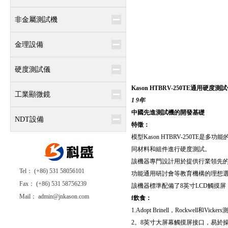
非金屬測試機
金理設備
硬度測試儀
Kason HTBRV-250TE
通用硬度測試
工業顯微鏡
1 9年
中國先進測試機的開發基礎
NDT設備
特徵：
模型
Kason HTBRV-250TE
是多功能的
同材料和組件進行硬度測試。
該機器專門設計用於提供行業領先的用戶
Tel： (+86) 531 58056101
功能通用研討會等教育機構的理想
Fax： (+86) 531 58756239
該機器標準配備了8英寸LCD觸摸
Mail： admin@jnkason.com
f
飲食：
1.Adopt Brinell，Rockwell和V
2。
8英寸大屏幕觸摸屏接口，易於