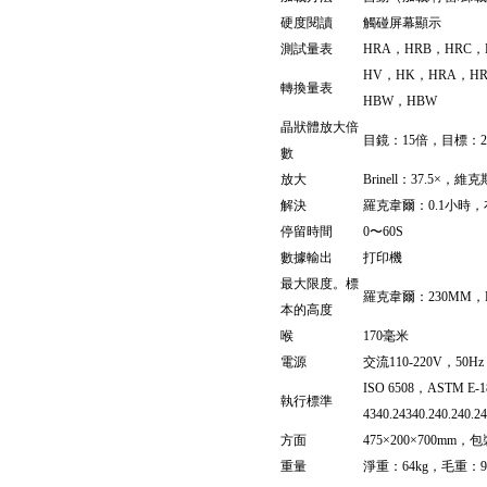
硬度閱讀
觸碰
屏幕顯示
測試量表
HRA，HRB，HRC，HRD
HV，HK，HRA，HR
轉換量表
HBW，HBW
晶狀體放大倍
目鏡：15倍，目標：2.5
數
放大
Brinell：37.5×，維
解決
羅克韋爾：0.1小時，
停留時間
0〜60S
數據輸出
打印機
最大限度。標
羅克韋爾：
230
MM，Br
本的高度
喉
1
70
毫米
電源
交流
110-
220V，50Hz
ISO 6508，ASTM E-1
執行標準
4340.24340.240.240.24
方面
475
×2
0
0×7
0
0mm，包
重量
淨重：
64
kg，毛重：
9