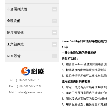
非金屬測試機
金理設備
硬度測試儀
Kason W-20
系列韋伯斯特硬度測試
工業顯微鏡
1 9年
中國先進測試機的開發基礎
NDT設備
功能和功能：
1。鋁合金Webster硬度測試
2。標準硬度塊由標準硬度機器測試
3。韋伯斯特硬度值可以轉換為常用的維克
Tel： (+86) 531 58056101
應用的主要目的和範圍：
Fax： (+86) 531 58756239
1。確定工件是否具有熱處理並檢查
Mail： admin@jnkason.com
2。確定工件是否是通過不適當的合
3。測試發送給實驗室的長工件或裝
4。用於生產檢查，接受檢查和質量