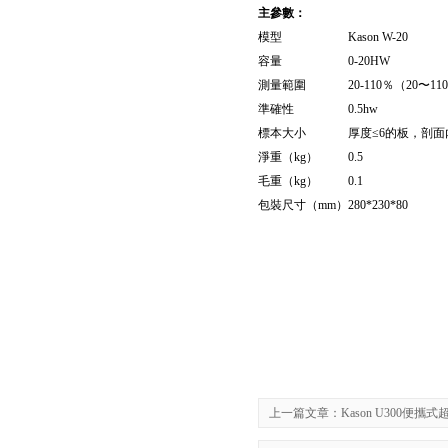
主參數：
模型
Kason W-20
容量
0-20HW
測量範圍
20-110％（20〜11
準確性
0.5hw
標本大小
厚度≤6的板，剖面
淨重（kg）
0.5
毛重（kg）
0.1
包裝尺寸（mm）
280*230*80
上一篇文章：
Kason U300便